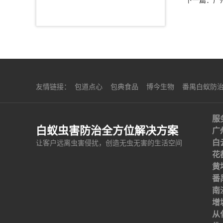
下一篇：
广
友情链接：
包道点心
包典食品
博今生物
番禺白蚁防
服
白蚁虫害防治全方位解决方案
广
白
让客户远离虫害侵扰，创造无虫无害的生活空间
花
黄
番
南
增
从