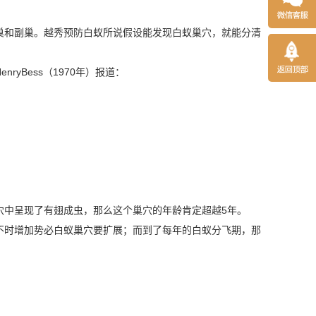
巢和副巢。越秀预防白蚁所说假设能发现
白蚁巢穴
，就能分清
Bess（1970年）报道：
穴中呈现了
有翅成虫
，那么这个巢穴的年龄肯定超越5年。
不时增加势必白蚁巢穴要扩展；而到了每年的白蚁分飞期，那