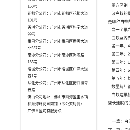
巢穴区别
168号
花都分公司：广州市花都区花都大道
散白蚁的巢
101号
是哪种白蚁
黄埔分公司：广州市黄埔区科学大道
当一个巢穴
99号
白蚁室内外
番禺分公司：广州市番禺区番禺大道
第一年：4
北537号
第二年：2
南沙分公司：广州市南沙区海滨路
185号
第三年：12
增城分公司：广州市增城区广深大道
第四年：50
西1号
第五年：均
从化分公司：广州市从化区街口镇青
数量每年都
云路
白蚁建巢
佛山公司地址：佛山市南海区里水镇
些长翅膀的白
和顺海畔花园商铺（即公安局侧）
广佛各区均有服务点
上一篇：
白