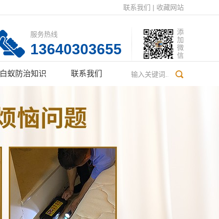
联系我们
|
收藏网站
添
服务热线
加
13640303655
微
信
白蚁防治知识
联系我们