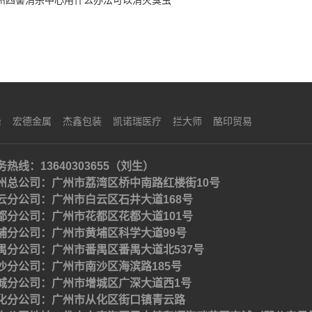
州四害消杀中心用什么办法可以消灭臭虫
治
宏德金属
杰鑫包装
凯诺瑞医疗
拦大师
酪印贸易
务热线：13640303655（刘生）
州总公司：广州市荔湾区桥中南路红楼街10号
云分公司：广州市白云区石井大道168号
都分公司：广州市花都区花都大道101号
埔分公司：广州市黄埔区科学大道99号
禺分公司：广州市番禺区番禺大道北537号
沙分公司：广州市南沙区海滨路185号
城分公司：广州市增城区广深大道西1号
化分公司：广州市从化区街口镇青云路