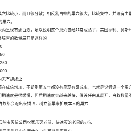
穴比较小，而且很分散；相反乳白蚁的巢穴很大，比较集中，并设有主
的巢穴。
内呈现有翅白蚁，足以说明这个巢穴曾经非常成熟了，美国亨利、贝斯Henry
培育的数量展开是这样的
0
50
50
00
无有翅成虫
在成倍增加，不断到第五年都没有呈现有翅成虫，也就是说假设一个巢
初期速度
是很缓慢，但后期速度会越来越快，假设任由其展开，白蚁数量
蚁都会跑出来婚飞，树立新巢来扩展本人的巢穴......
云除虫灭鼠公司农家乐灭老鼠，快速灭治老鼠的办法