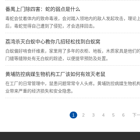
番禺上门除四害：蛇的弱点是什么
毒蛇会仗着体内的致命毒液，会对踏入领地内的敌人发起攻击，理论
后，毒蛇觉得自己遭到了侵犯，才会选择回击。
荔湾杀灭白蚁中心教你几招轻松找到白蚁窝
白蚁偏好啃食纤维素，家里用了多年的衣柜、地板，木质家具是他们
门缝等缝隙处有无白蚁的踪迹，以便提早预防及处置。
黄埔防控病媒生物机构工厂该如何有效灭老鼠
在工厂的日常管理中，鼠患问题常常令人头疼。黄埔防控病媒生物机
业带来严重的经济损失和安全隐患。
1
2
3
4
5
6
下