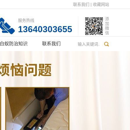
联系我们
|
收藏网站
添
服务热线
加
13640303655
微
信
白蚁防治知识
联系我们