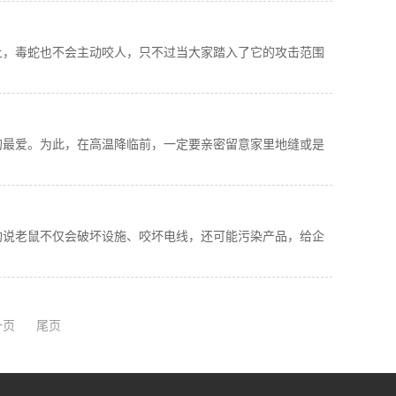
上，毒蛇也不会主动咬人，只不过当大家踏入了它的攻击范围
的最爱。为此，在高温降临前，一定要亲密留意家里地缝或是
构说老鼠不仅会破坏设施、咬坏电线，还可能污染产品，给企
一页
尾页