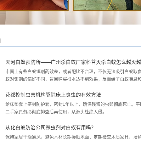
闻
天河白蚁预防所——广州杀白蚁厂家科普灭杀白蚁怎么越灭
市面上有些白蚁饵剂药效差，或者配比不合理，不仅无法吸引白蚁取
蚁对饵剂的偏好不同，盲目购买根本达不到效果，反而给了白蚁喘息
花都控制虫害机构驱除床上臭虫的有效方法
给床垫套上密封防护套，密封1年以上，确保残留的虫卵彻底死亡。平
二手家具务必彻底排查后再使用，从源头杜绝入侵。
从化白蚁防治公司杀虫剂对白蚁有用吗？
保持家居干燥通风，避免木材长期接触地面；定期检查木质家具、墙