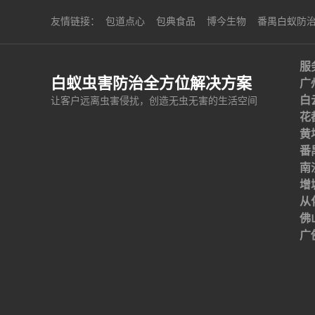
友情链接：
包道点心
包典食品
博今生物
番禺白蚁防
服
白蚁虫害防治全方位解决方案
广
白
让客户远离虫害侵扰，创造无虫无害的生活空间
花
黄
番
南
增
从
佛
广