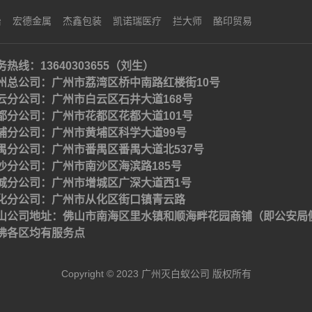
治
宏德金属
杰鑫包装
凯诺瑞医疗
拦大师
酪印贸易
务热线：13640303655（刘生）
州总公司：广州市荔湾区桥中南路红楼街10号
云分公司：广州市白云区石井大道168号
都分公司：广州市花都区花都大道101号
埔分公司：广州市黄埔区科学大道99号
禺分公司：广州市番禺区番禺大道北537号
沙分公司：广州市南沙区海滨路185号
城分公司：广州市增城区广深大道西1号
化分公司：广州市从化区街口镇青云路
山公司地址：佛山市南海区里水镇和顺海畔花园商铺（即公安局
佛各区均有服务点
Copyright © 2023 广州灭白蚁公司 版权所有