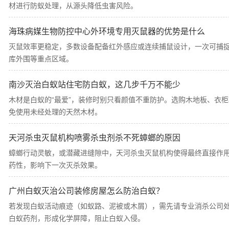
材进行防蚁处理，从源头降低虫害风险。
海珠病媒生物防控中心外环境专用灭鼠器的优势是什么
灭鼠效率更稳定，多数设备配备红外感应或连续捕鼠设计，一次可捕
库外围等重点区域。
南沙灭治白蚁站住宅防白蚁，这几步千万不能少
木材是白蚁的“最爱”，装修时别只看颜值不重防护。选购木地板、衣
免使用未经处理的天然木材。
天河杀虫灭鼠机构喷雾杀虫剂杀不死蟑螂的原因
蟑螂行动灵敏，或潜藏进缝隙中，天河杀虫灭鼠机构使得最终直接作
药性，影响下一次灭杀效果。
广州白蚁灭治公司装修房屋怎么防治白蚁？
若发现白蚁活动痕迹（如蚁路、泥被或木屑），需先请专业消杀公司
白蚁药剂，形成化学屏障，阻止白蚁入侵。