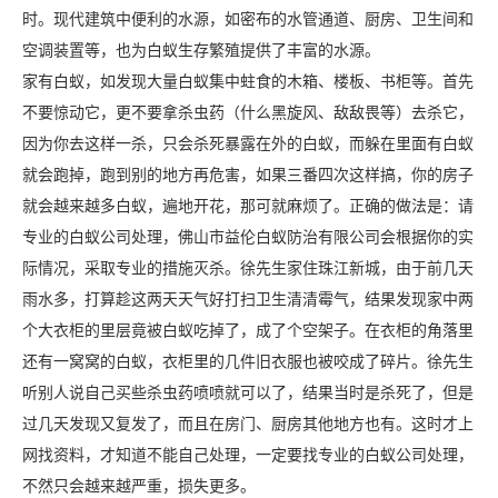
时。现代建筑中便利的水源，如密布的水管通道、厨房、卫生间和
空调装置等，也为白蚁生存繁殖提供了丰富的水源。
家有白蚁，如发现大量白蚁集中蛀食的木箱、楼板、书柜等。首先
不要惊动它，更不要拿杀虫药（什么黑旋风、敌敌畏等）去杀它，
因为你去这样一杀，只会杀死暴露在外的白蚁，而躲在里面有白蚁
就会跑掉，跑到别的地方再危害，如果三番四次这样搞，你的房子
就会越来越多白蚁，遍地开花，那可就麻烦了。正确的做法是：请
专业的白蚁公司处理，佛山市益伦白蚁防治有限公司会根据你的实
际情况，采取专业的措施灭杀。徐先生家住珠江新城，由于前几天
雨水多，打算趁这两天天气好打扫卫生清清霉气，结果发现家中两
个大衣柜的里层竟被白蚁吃掉了，成了个空架子。在衣柜的角落里
还有一窝窝的白蚁，衣柜里的几件旧衣服也被咬成了碎片。徐先生
听别人说自己买些杀虫药喷喷就可以了，结果当时是杀死了，但是
过几天发现又复发了，而且在房门、厨房其他地方也有。这时才上
网找资料，才知道不能自己处理，一定要找专业的白蚁公司处理，
不然只会越来越严重，损失更多。