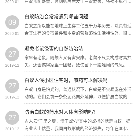
白蚁预防处置，否则购房后发作白蚁危害，将祸不单行。
2020-01
未经防治处置不要自行改换被白蚁危害的物品,以免构成
白蚁危害进一步扩散。
白蚁防治会常常遇到哪些问题
09
白蚁之所以能在地球上生存二亿五千万年历史，除具有适
合其生存的食宿条件和本身的营群落性生活特性外，很大
2020-01
水平上决议于白蚁的繁衍才能。
避免老鼠侵害的自然防治法
27
家里有老鼠，既烦人又有害安康。老鼠不只会构成财富损
失，还会搞得家里一团糟，致使留下一股难闻的气息。但
2019-12
是，假定不晓得怎样正确地驱赶老鼠，干起来的确是件头
疼的事。像是买老鼠药的方法又存在误伤的风险。
白蚁入侵小区住宅时，喷药可以解决吗
27
白蚁自身是怕光的，普通状况下，白蚁是不会暴露在外活
动的。它们会筑一条条泥路向外延伸，以便扩展白蚁的活
2019-12
动范围。
防治白蚁的药水对人体有影响吗？
27
古人云“千里之堤，溃于蚁穴”其中的蚁指的就是白蚁，据
专业人士估量，我国白蚁形成的经济损失，每年在30亿元
2019-12
左右。更风险的是，白蚁之患隐秘难察，它们常常经过墙