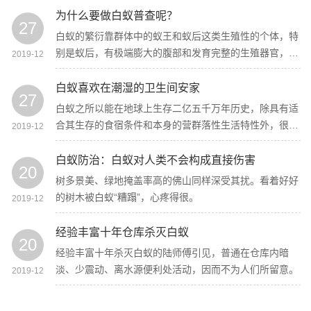
壁踢脚线缝隙、混凝土裂痕及木门框入地局部，其巢穴多
为什么要做白蚁普查呢？
27
在公开和物体的荫蔽部位，不易发现。
白蚁的繁衍靠群体中的蚁王和蚁后这类生殖性的个体，特
别是蚁后，有极端膨大的腹部和发育完整的生殖器官，主
2019-12
要起交配产卵的作用。
白蚁喜欢在潮湿的卫生间安家
27
白蚁之所以能在地球上生存二亿五千万年历史，除具有适
合其生存的食宿条件和本身的营群落性生活特性外，很大
2019-12
水平上决议于白蚁的繁衍才能。
白蚁防治：白蚁对人类不会构成直接伤害
20
树多景美、绿地掩盖率高的佛山同样深受其扰。看着好好
的树木被白蚁“糟蹋”，心疼得很。
2019-12
经验丰富十年仓库杀灭白蚁
20
经验丰富十年杀灭白蚁的陆师傅引见，普通在仓库内暗
淡、少震动、离水源便利处活动，因而不为人们所留意。
2019-12