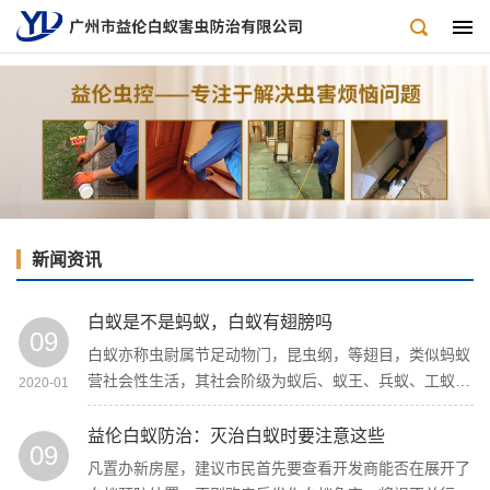
新闻资讯
白蚁是不是蚂蚁，白蚁有翅膀吗
09
白蚁亦称虫尉属节足动物门，昆虫纲，等翅目，类似蚂蚁
营社会性生活，其社会阶级为蚁后、蚁王、兵蚁、工蚁。
2020-01
体脆弱而扁，白色、淡黄色、赤褐色或黑褐色均有，各种
不同种类体色不一样。口器为典型的咀嚼式，触角念珠
益伦白蚁防治：灭治白蚁时要注意这些
09
状。
凡置办新房屋，建议市民首先要查看开发商能否在展开了