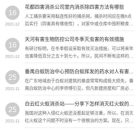
需求认真的工作。
花都四害消杀公司室内消杀除四害方法有哪些
16
人工捕杀要采用黏连性好的捕杀网，捕杀时间应在晚8点
后实行（四害具有嗜夜性），对家中或仓库中囤积粮食或
2021-12
者带有木质用品的区域实行捕杀。
天河有害生物防控公司冬季灭虫害的有效措施
16
有研讨标明，在冬季假设采取有效灭治措施，可以将来年
虫害降低百分之五十到七十。所以，民间不断有这样的说
2021-12
法——瑞雪兆丰年。同理，在灭治蟑螂、蚊子、螨虫等方
面，冬季及早下手会产生有效的遏制造用。
番禺白蚁防治中心预防白蚁挥发的药水对人有害吗？
25
在广东地域由于白蚁对建筑的暴虐常常构成极大损失，番
禺白蚁防治中心的李师傅引见，但凡新建房屋和厂房必需
2021-11
都要做白蚁预防，可是家里做过预防后，喷洒过的药水残
留在建筑里。
白云红火蚁消杀站——分享下怎样消灭红火蚁的方法和技巧
25
我国对这种入侵红火蚁还没惹起足够注重，所以，在消灭
红火蚁这个问题不时没有一个很根治的方案。现在，只需
2021-11
白云红火蚁消杀站在做这方面的服务，但也只能是局部控
制，也未能抵达根治效果。