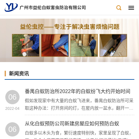
新闻资讯
番禺白蚁防治所2022年的白蚁纷飞大约开始时间
06
假如发现家中有大量的白蚁飞进来，番禺白蚁防治所可采
取这种办法：打开房间的灯，在屋内放一盆水，翻开一支
2022-04
手电筒或一盏台灯照向水面。由于水会反射灯光，飞蚁就
会接二连三地飞入水中，到达杀灭的目的。
从化白蚁预防公司新建房屋应如何预防白蚁
06
白蚁多以木头为食，繁衍速度特别快，家里呈现了白蚁，