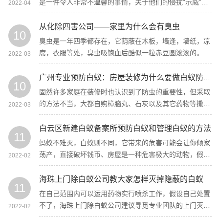
是一件令人非常不温馨的事情，关于他们的侵扰“示威”，
2022-04
家人会觉得很苦恼，那么从化白蚁预防公司有没有有效的
白蚁防治办法？
从化除四害公司——家里为什么会有臭虫
10
臭虫是一年四季都存在，它荫蔽在木板，墙逢，墙纸，凉
席，衣服等处，臭虫吸饱血后酷似一粒赤豆圆滚滚的。经
2022-03
常清洗衣物和床单被褥，最好是用热水泡一段时间再洗，
洗完之后把这些东西放到太阳下曝晒一段时间，这样杀虫
广州专业预防白蚁：房屋装修为什么要做白蚁防治工作
10
效果十分明显彻底。
固然许多家庭在装修时也认识到了防虫的重要性，但采取
的方法不当，大都自购樟脑丸、石灰以及其它药物等撒在
2022-03
木地板下，这些药物对蛀虫只能起短期的驱避作用，从根
本上达不到预防害虫的效果。
白云区新建白蚁备案所预防白蚁和管理白蚁的方法
11
蚂蚁不难灭，白蚁则不同，它带来的危害可能会让你倾家
荡产，直接破坏钱币、房屋是一种危害极大的动物，假设
2022-02
在发现白蚁，一定要及时的采取措施去处置。
海珠上门除白蚁公司教大家怎样灭掉隐蔽的白蚁
11
在自己范围内可以运用药物实行喷杀工作，假设自己处置
不了，海珠上门除白蚁公司建议寻觅专业团队的上门灭
2022-02
治，当然日常的防治工作也是十分重要的，灭白蚁是一个